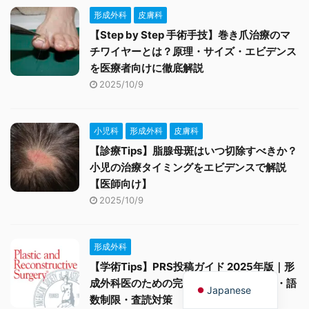
形成外科
皮膚科
【Step by Step 手術手技】巻き爪治療のマ
チワイヤーとは？原理・サイズ・エビデンス
を医療者向けに徹底解説
2025/10/9
小児科
形成外科
皮膚科
【診療Tips】脂腺母斑はいつ切除すべきか？
小児の治療タイミングをエビデンスで解説
【医師向け】
2025/10/9
形成外科
【学術Tips】PRS投稿ガイド 2025年版｜形
English
成外科医のための完全ナビ：論文タイプ・語
Japanese
数制限・査読対策