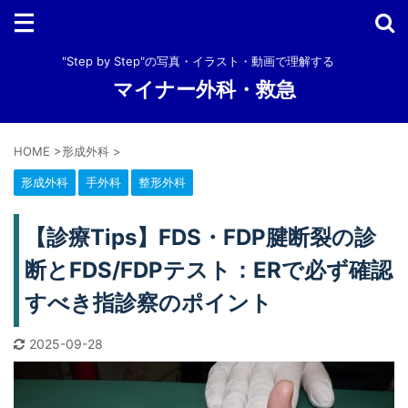
"Step by Step"の写真・イラスト・動画で理解する
マイナー外科・救急
HOME
>
形成外科
>
形成外科
手外科
整形外科
【診療Tips】FDS・FDP腱断裂の診
断とFDS/FDPテスト：ERで必ず確認
すべき指診察のポイント
2025-09-28