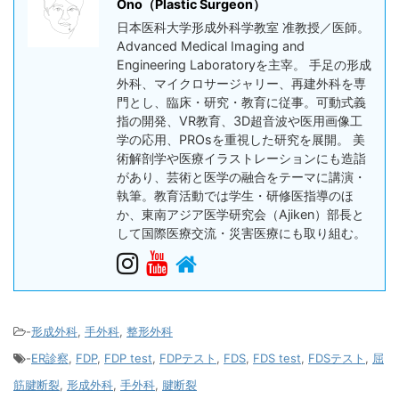
Ono（Plastic Surgeon）
日本医科大学形成外科学教室 准教授／医師。
Advanced Medical Imaging and
Engineering Laboratoryを主宰。 手足の形成
外科、マイクロサージャリー、再建外科を専
門とし、臨床・研究・教育に従事。可動式義
指の開発、VR教育、3D超音波や医用画像工
学の応用、PROsを重視した研究を展開。 美
術解剖学や医療イラストレーションにも造詣
があり、芸術と医学の融合をテーマに講演・
執筆。教育活動では学生・研修医指導のほ
か、東南アジア医学研究会（Ajiken）部長と
して国際医療交流・災害医療にも取り組む。
-
形成外科
,
手外科
,
整形外科
-
ER診察
,
FDP
,
FDP test
,
FDPテスト
,
FDS
,
FDS test
,
FDSテスト
,
屈
筋腱断裂
,
形成外科
,
手外科
,
腱断裂