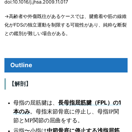
doi:10.1016/j.jhsa.2009.11.017
→高齢者や外傷既往があるケースでは、腱癒着や筋の線維
化がFDSの独立運動を制限する可能性があり、純粋な断裂
との鑑別が難しい場合がある。
Outline
【解剖】
⻑母指屈筋腱（FPL）の1
母指の屈筋腱は、
本のみ
。母指末節骨底に停止し、母指IP関
節とMP関節の屈曲をする。
示指〜小指は
中節骨底に停
止する浅指屈筋