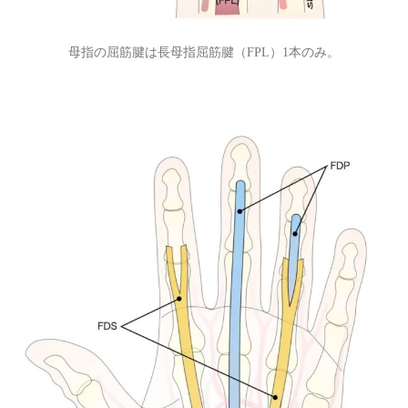
母指の屈筋腱は長母指屈筋腱（FPL）1本のみ。