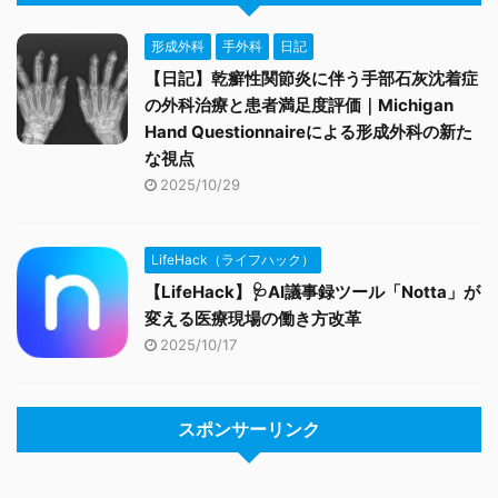
形成外科
手外科
日記
【日記】乾癬性関節炎に伴う手部石灰沈着症
の外科治療と患者満足度評価｜Michigan
Hand Questionnaireによる形成外科の新た
な視点
2025/10/29
LifeHack（ライフハック）
【LifeHack】🩺AI議事録ツール「Notta」が
変える医療現場の働き方改革
2025/10/17
スポンサーリンク