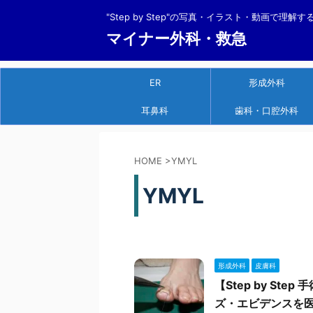
"Step by Step"の写真・イラスト・動画で理解
マイナー外科・救急
ER
形成外科
耳鼻科
歯科・口腔外科
HOME
>
YMYL
YMYL
形成外科
皮膚科
【Step by S
ズ・エビデンスを