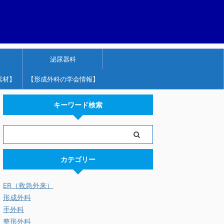
泌尿器科
素材】
【形成外科の学会情報】
キーワード検索
カテゴリー
ER（救急外来）
形成外科
手外科
整形外科