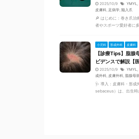
2025/10/9
YMYL
,
皮膚科
,
足病学
,
陥入爪
🔎 はじめに：巻き爪
者やスポーツ愛好者に多
小児科
形成外科
皮膚科
【診療Tips】脂
ビデンスで解説【
2025/10/9
YMYL
,
成外科
,
皮膚外科
,
脂腺母
🩺 導入：皮膚科・形成
sebaceus）は、出