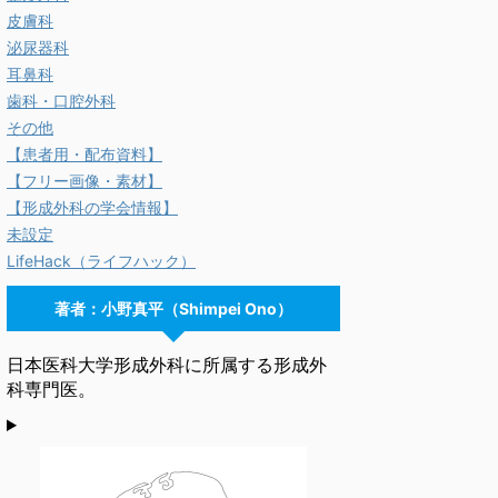
皮膚科
泌尿器科
耳鼻科
歯科・口腔外科
その他
【患者用・配布資料】
【フリー画像・素材】
【形成外科の学会情報】
未設定
LifeHack（ライフハック）
著者：小野真平（Shimpei Ono）
日本医科大学形成外科に所属する形成外
科専門医。