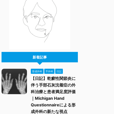
新着記事
形成外科
手外科
日記
【日記】乾癬性関節炎に
伴う手部石灰沈着症の外
科治療と患者満足度評価
｜Michigan Hand
Questionnaireによる形
成外科の新たな視点