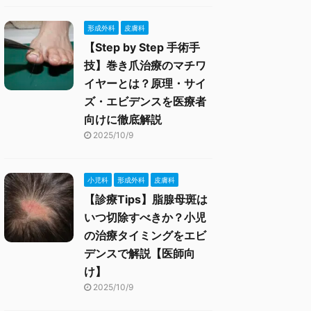
形成外科
皮膚科
【Step by Step 手術手
技】巻き爪治療のマチワ
イヤーとは？原理・サイ
ズ・エビデンスを医療者
向けに徹底解説
2025/10/9
小児科
形成外科
皮膚科
【診療Tips】脂腺母斑は
いつ切除すべきか？小児
の治療タイミングをエビ
デンスで解説【医師向
け】
2025/10/9