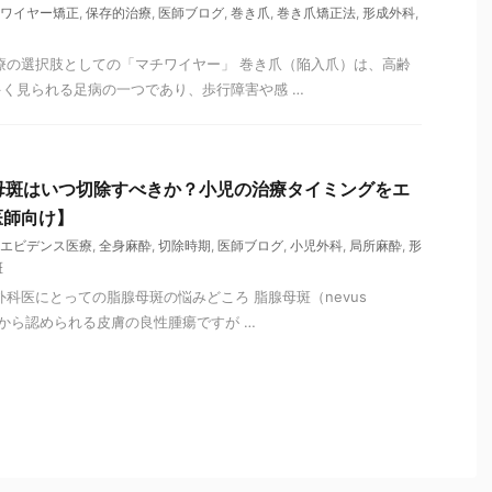
ワイヤー矯正
,
保存的治療
,
医師ブログ
,
巻き爪
,
巻き爪矯正法
,
形成外科
,
治療の選択肢としての「マチワイヤー」 巻き爪（陥入爪）は、高齢
く見られる足病の一つであり、歩行障害や感 …
腺母斑はいつ切除すべきか？小児の治療タイミングをエ
医師向け】
エビデンス医療
,
全身麻酔
,
切除時期
,
医師ブログ
,
小児外科
,
局所麻酔
,
形
斑
外科医にとっての脂腺母斑の悩みどころ 脂腺母斑（nevus
生時から認められる皮膚の良性腫瘍ですが …