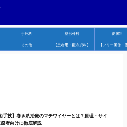
する
手外科
整形外科
皮膚科
その他
【患者用・配布資料】
【フリー画像・
tep 手術手技】巻き爪治療のマチワイヤーとは？原理・サイ
医療者向けに徹底解説