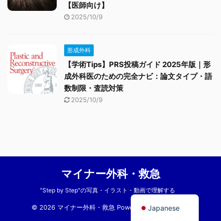
【医師向け】
2025/10/9
形成外科
【学術Tips】PRS投稿ガイド 2025年版｜形
成外科医のための完全ナビ：論文タイプ・語
数制限・査読対策
2025/10/9
マイナー外科・救急
"Step by Step"の写真・イラスト・動画で理解する
English
Japanese
© 2026 マイナー外科・救急 Powered by
AFFINGER5