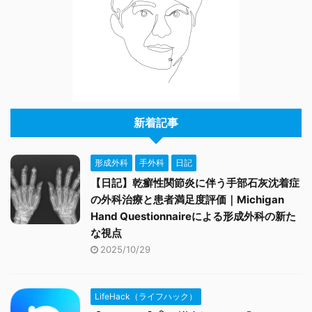
新着記事
形成外科
手外科
日記
【日記】乾癬性関節炎に伴う手部石灰沈着症
の外科治療と患者満足度評価｜Michigan
Hand Questionnaireによる形成外科の新た
な視点
2025/10/29
LifeHack（ライフハック）