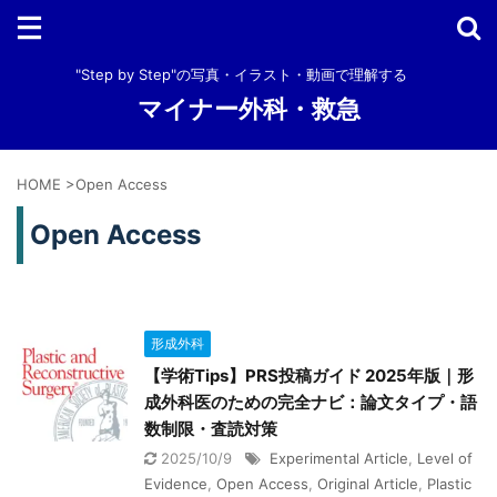
"Step by Step"の写真・イラスト・動画で理解する
マイナー外科・救急
HOME
>
Open Access
Open Access
形成外科
【学術Tips】PRS投稿ガイド 2025年版｜形
成外科医のための完全ナビ：論文タイプ・語
数制限・査読対策
2025/10/9
Experimental Article
,
Level of
Evidence
,
Open Access
,
Original Article
,
Plastic