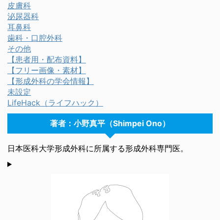
皮膚科
泌尿器科
耳鼻科
歯科・口腔外科
その他
【患者用・配布資料】
【フリー画像・素材】
【形成外科の学会情報】
未設定
LifeHack（ライフハック）
著者：小野真平（Shimpei Ono）
日本医科大学形成外科に所属する形成外科専門医。