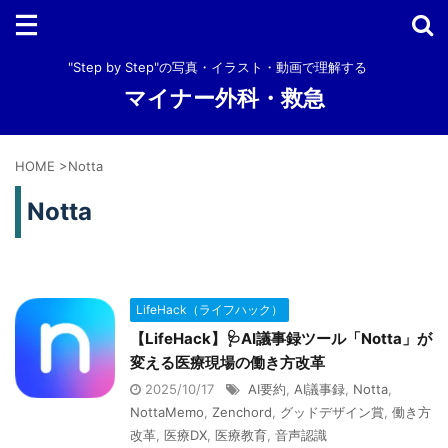
"Step by Step"の写真・イラスト・動画で理解する
マイナー外科・救急
HOME
>
Notta
Notta
LifeHack（ライフハック）
【LifeHack】🩺AI議事録ツール「Notta」が
変える医療現場の働き方改革
2025/10/17
AI要約
,
AI議事録
,
Notta
,
NottaMemo
,
Zenchord
,
グッドデザイン賞
,
働き方
改革
,
医療DX
,
医療教育
,
音声認識