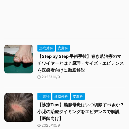
形成外科
皮膚科
【Step by Step 手術手技】巻き爪治療のマ
チワイヤーとは？原理・サイズ・エビデンス
を医療者向けに徹底解説
2025/10/9
小児科
形成外科
皮膚科
【診療Tips】脂腺母斑はいつ切除すべきか？
小児の治療タイミングをエビデンスで解説
【医師向け】
2025/10/9