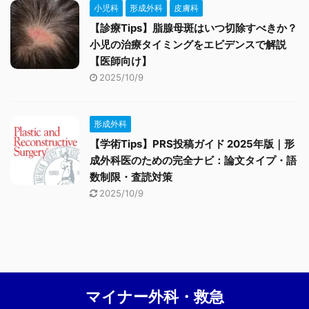
小児科
形成外科
皮膚科
【診療Tips】脂腺母斑はいつ切除すべきか？
小児の治療タイミングをエビデンスで解説
【医師向け】
2025/10/9
形成外科
【学術Tips】PRS投稿ガイド 2025年版｜形
成外科医のための完全ナビ：論文タイプ・語
数制限・査読対策
2025/10/9
マイナー外科・救急