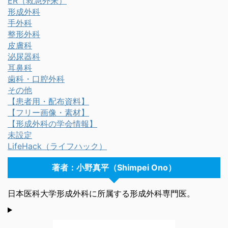
ER（救急外来）
形成外科
手外科
整形外科
皮膚科
泌尿器科
耳鼻科
歯科・口腔外科
その他
【患者用・配布資料】
【フリー画像・素材】
【形成外科の学会情報】
未設定
LifeHack（ライフハック）
著者：小野真平（Shimpei Ono）
日本医科大学形成外科に所属する形成外科専門医。