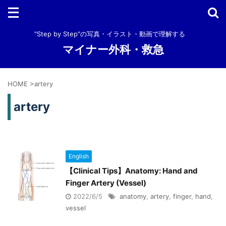
"Step by Step"の写真・イラスト・動画で理解する
マイナー外科・救急
HOME
>
artery
artery
English
【Clinical Tips】Anatomy: Hand and
Finger Artery (Vessel)
2022/6/5
anatomy
,
artery
,
finger
,
hand
,
vessel