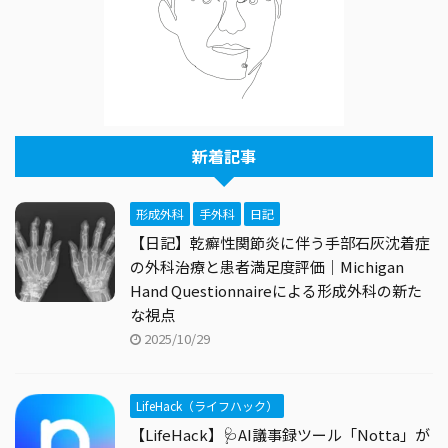
新着記事
形成外科
手外科
日記
【日記】乾癬性関節炎に伴う手部石灰沈着症
の外科治療と患者満足度評価｜Michigan
Hand Questionnaireによる形成外科の新た
な視点
2025/10/29
LifeHack（ライフハック）
【LifeHack】🩺AI議事録ツール「Notta」が