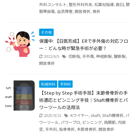
外科コンサルト
,
整形外科外来
,
松葉杖指導
,
脱臼
,
膝
靭帯損傷
,
血流障害
,
開放骨折
,
骨折
その他
保護中: 【日医形成】ERで手外傷の対応フロ
ー：どんな時が緊急手術が必要？
2022/6/5
切断指
,
手外傷
,
神経断裂
,
腱断裂
,
開放骨折
形成外科
手外科
【Step by Step 手術手技】末節骨骨折の手
術適応とピンニング手技｜Shaft横骨折とパ
ワーツールの活用法
2025/9/21
Kワイヤー
,
shaft
,
Shaft横骨折
,
パ
ワーツール
,
パワープロ
,
ピンニング
,
偽関節
,
内固
定
,
手外科
,
指骨骨折
,
末節骨骨折
,
開放骨折