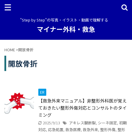
"Step by Step"の写真・イラスト・動画で理解する
マイナー外科・救急
HOME
>
開放骨折
開放骨折
ER
【救急外来マニュアル】非整形外科医が覚え
ておきたい整形外傷対応とコンサルトのタイ
ミング
2025/9/13
アキレス腱断裂
,
シーネ固定
,
初期
対応
,
応急処置
,
救急医療
,
救急外来
,
整形外傷
,
整形