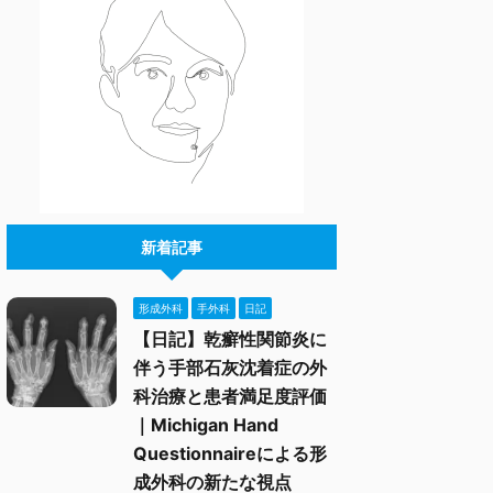
新着記事
形成外科
手外科
日記
【日記】乾癬性関節炎に
伴う手部石灰沈着症の外
科治療と患者満足度評価
｜Michigan Hand
Questionnaireによる形
成外科の新たな視点