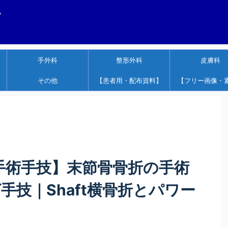
する
手外科
整形外科
皮膚科
その他
【患者用・配布資料】
【フリー画像・
tep 手術手技】末節骨骨折の手術
手技｜Shaft横骨折とパワー