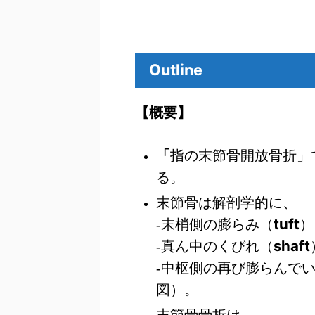
Outline
【概要】
「
指の末節骨開放骨折」
る。
末節骨は解剖学的に、
tuft
-末梢側の膨らみ（
）
shaft
-真ん中のくびれ（
-中枢側の再び膨らんで
図）。