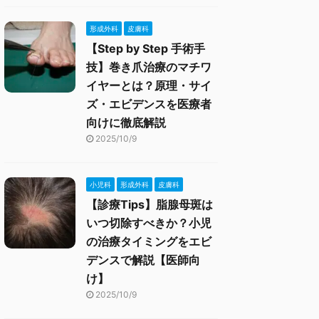
形成外科
皮膚科
【Step by Step 手術手
技】巻き爪治療のマチワ
イヤーとは？原理・サイ
ズ・エビデンスを医療者
向けに徹底解説
2025/10/9
小児科
形成外科
皮膚科
【診療Tips】脂腺母斑は
いつ切除すべきか？小児
の治療タイミングをエビ
デンスで解説【医師向
け】
2025/10/9