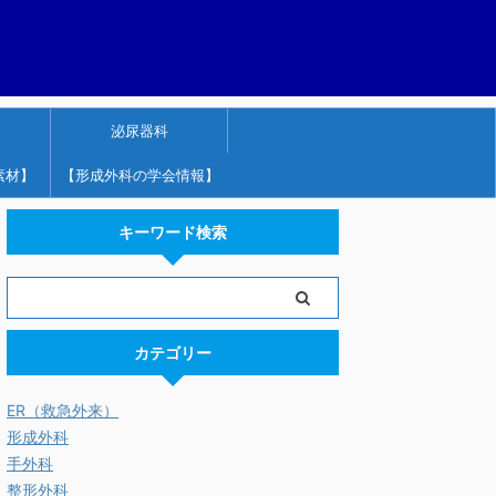
泌尿器科
素材】
【形成外科の学会情報】
キーワード検索
カテゴリー
ER（救急外来）
形成外科
手外科
整形外科