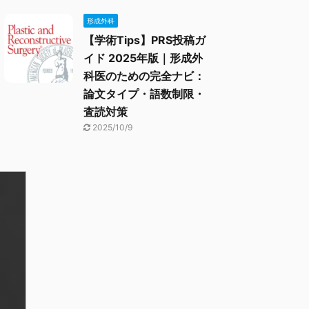
形成外科
【学術Tips】PRS投稿ガ
イド 2025年版｜形成外
科医のための完全ナビ：
論文タイプ・語数制限・
査読対策
2025/10/9