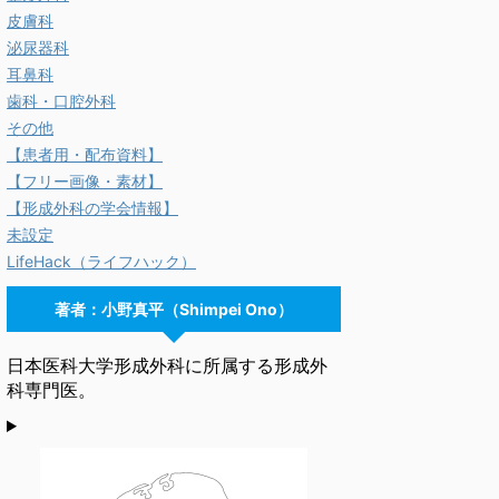
皮膚科
泌尿器科
耳鼻科
歯科・口腔外科
その他
【患者用・配布資料】
【フリー画像・素材】
【形成外科の学会情報】
未設定
LifeHack（ライフハック）
著者：小野真平（Shimpei Ono）
日本医科大学形成外科に所属する形成外
科専門医。