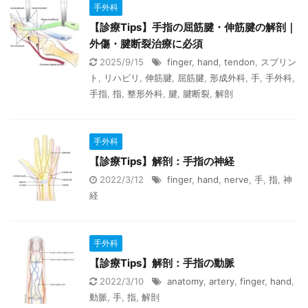
手外科
【診療Tips】手指の屈筋腱・伸筋腱の解剖｜
外傷・腱断裂治療に必須
2025/9/15
finger
,
hand
,
tendon
,
スプリン
ト
,
リハビリ
,
伸筋腱
,
屈筋腱
,
形成外科
,
手
,
手外科
,
手指
,
指
,
整形外科
,
腱
,
腱断裂
,
解剖
手外科
【診療Tips】解剖：手指の神経
2022/3/12
finger
,
hand
,
nerve
,
手
,
指
,
神
経
手外科
【診療Tips】解剖：手指の動脈
2022/3/10
anatomy
,
artery
,
finger
,
hand
,
動脈
,
手
,
指
,
解剖