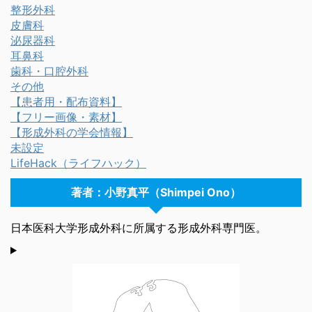
整形外科
皮膚科
泌尿器科
耳鼻科
歯科・口腔外科
その他
【患者用・配布資料】
【フリー画像・素材】
【形成外科の学会情報】
未設定
LifeHack（ライフハック）
著者：小野真平（Shimpei Ono）
日本医科大学形成外科に所属する形成外科専門医。