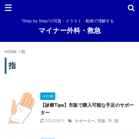
"Step by Step"の写真・イラスト・動画で理解する
マイナー外科・救急
HOME
>
指
指
その他
【診療Tips】市販で購入可能な手足のサポー
ター
2022/9/11
サポーター
,
市販
,
手
,
指