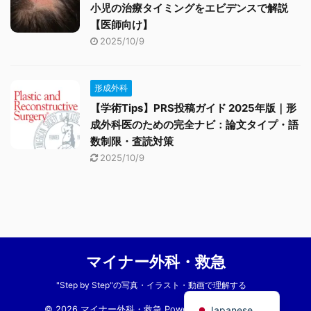
小児の治療タイミングをエビデンスで解説
【医師向け】
2025/10/9
形成外科
【学術Tips】PRS投稿ガイド 2025年版｜形
成外科医のための完全ナビ：論文タイプ・語
数制限・査読対策
2025/10/9
マイナー外科・救急
"Step by Step"の写真・イラスト・動画で理解する
English
Japanese
© 2026 マイナー外科・救急 Powered by
AFFINGER5