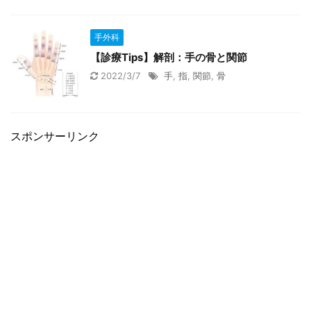
手外科
【診療Tips】解剖：手の骨と関節
2022/3/7
手
,
指
,
関節
,
骨
スポンサーリンク