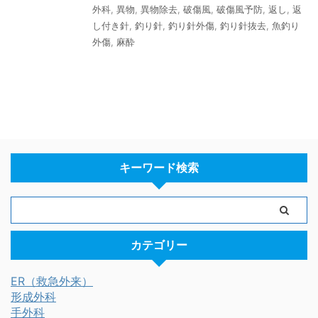
外科
,
異物
,
異物除去
,
破傷風
,
破傷風予防
,
返し
,
返
し付き針
,
釣り針
,
釣り針外傷
,
釣り針抜去
,
魚釣り
外傷
,
麻酔
キーワード検索
カテゴリー
ER（救急外来）
形成外科
手外科