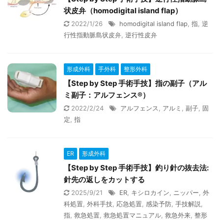
状皮弁（homodigital island flap）
2022/1/26
homodigital island flap
,
指
,
逆
行性指動脈島状皮弁
,
逆行性皮弁
形成外科
手外科
整形外科
【Step by Step 手術手技】指の副子（アル
ミ副子：アルフェンス®）
2022/2/24
アルフェンス
,
アルミ
,
副子
,
固
定
,
指
ER
形成外科
【Step by Step 手術手技】釣り針の抜去法:
針先の返しをカットする
2025/9/21
ER
,
キシロカイン
,
ニッパー
,
外
科処置
,
外科手技
,
応急処置
,
感染予防
,
手技解説
,
指
,
救急処置
,
救急処置マニュアル
,
救急外来
,
整形