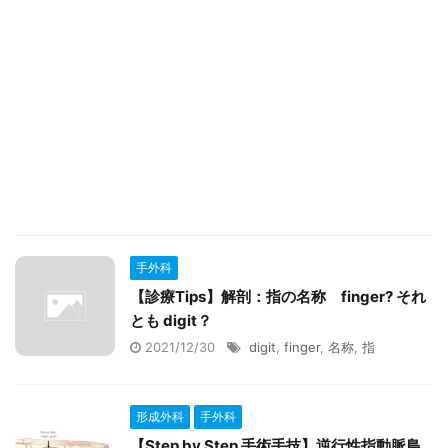
手外科
【診療Tips】解剖：指の名称 finger? それ
とも digit？
2021/12/30
digit
,
finger
,
名称
,
指
形成外科
手外科
【Step by Step 手術手技】逆行性指動脈島