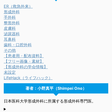
ER（救急外来）
形成外科
手外科
整形外科
皮膚科
泌尿器科
耳鼻科
歯科・口腔外科
その他
【患者用・配布資料】
【フリー画像・素材】
【形成外科の学会情報】
未設定
LifeHack（ライフハック）
著者：小野真平（Shimpei Ono）
日本医科大学形成外科に所属する形成外科専門医。