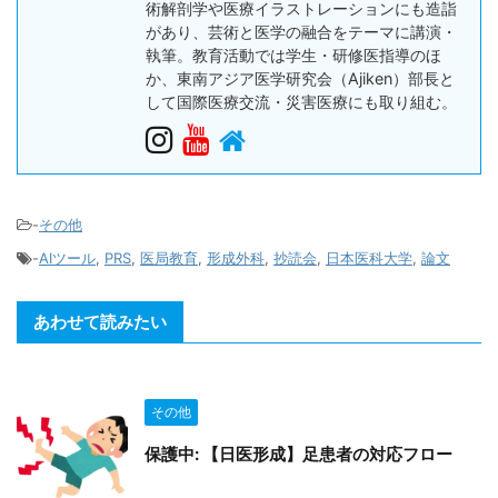
術解剖学や医療イラストレーションにも造詣
があり、芸術と医学の融合をテーマに講演・
執筆。教育活動では学生・研修医指導のほ
か、東南アジア医学研究会（Ajiken）部長と
して国際医療交流・災害医療にも取り組む。
-
その他
-
AIツール
,
PRS
,
医局教育
,
形成外科
,
抄読会
,
日本医科大学
,
論文
あわせて読みたい
その他
保護中: 【日医形成】足患者の対応フロー