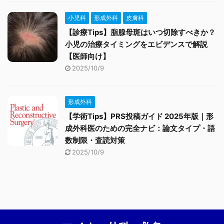
小児科
形成外科
皮膚科
【診療Tips】脂腺母斑はいつ切除すべきか？
小児の治療タイミングをエビデンスで解説
【医師向け】
2025/10/9
形成外科
【学術Tips】PRS投稿ガイド 2025年版｜形
成外科医のための完全ナビ：論文タイプ・語
数制限・査読対策
2025/10/9