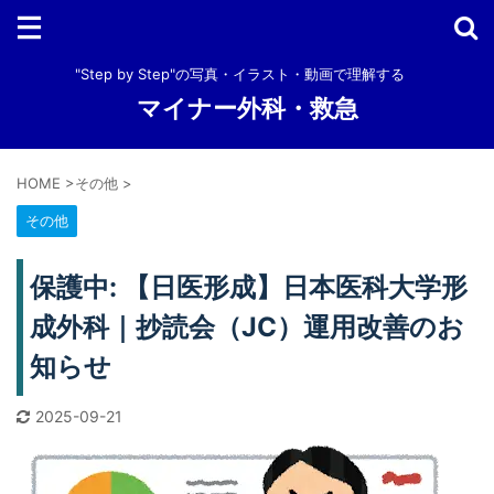
"Step by Step"の写真・イラスト・動画で理解する
マイナー外科・救急
HOME
>
その他
>
その他
保護中: 【日医形成】日本医科大学形
成外科｜抄読会（JC）運用改善のお
知らせ
2025-09-21