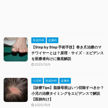
形成外科
皮膚科
【Step by Step 手術手技】巻き爪治療のマ
チワイヤーとは？原理・サイズ・エビデンス
を医療者向けに徹底解説
2025/10/9
小児科
形成外科
皮膚科
【診療Tips】脂腺母斑はいつ切除すべきか？
小児の治療タイミングをエビデンスで解説
【医師向け】
2025/10/9