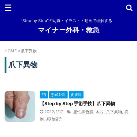
"Step by Step"の写真・イラスト・動画で理解する
マイナー外科・救急
HOME
>
爪下異物
爪下異物
ER
形成外科
皮膚科
【Step by Step 手術手技】爪下異物
2022/1/17
悪性黒色腫
,
木片
,
爪下異物
,
異
物
,
異物鑷子