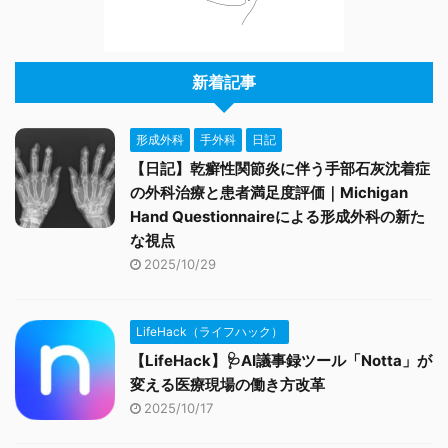
新着記事
形成外科
手外科
日記
【日記】乾癬性関節炎に伴う手部石灰沈着症
の外科治療と患者満足度評価｜Michigan
Hand Questionnaireによる形成外科の新た
な視点
2025/10/29
LifeHack（ライフハック）
【LifeHack】🩺AI議事録ツール「Notta」が
変える医療現場の働き方改革
2025/10/17