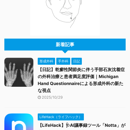
新着記事
形成外科
手外科
日記
【日記】乾癬性関節炎に伴う手部石灰沈着症
の外科治療と患者満足度評価｜Michigan
Hand Questionnaireによる形成外科の新た
な視点
2025/10/29
LifeHack（ライフハック）
【LifeHack】🩺AI議事録ツール「Notta」が