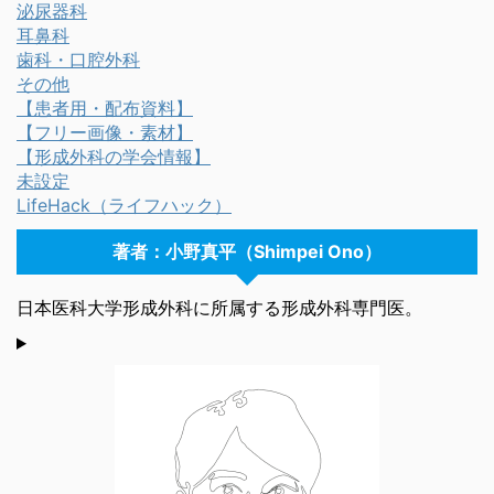
泌尿器科
耳鼻科
歯科・口腔外科
その他
【患者用・配布資料】
【フリー画像・素材】
【形成外科の学会情報】
未設定
LifeHack（ライフハック）
著者：小野真平（Shimpei Ono）
日本医科大学形成外科に所属する形成外科専門医。