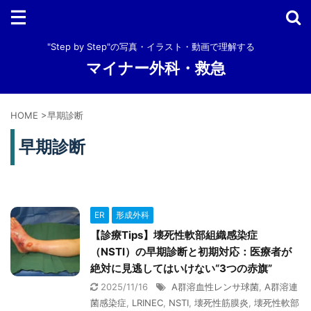
"Step by Step"の写真・イラスト・動画で理解する
マイナー外科・救急
HOME
>
早期診断
早期診断
ER
形成外科
【診療Tips】壊死性軟部組織感染症
（NSTI）の早期診断と初期対応：医療者が
絶対に見逃してはいけない“3つの赤旗”
2025/11/16
A群溶血性レンサ球菌
,
A群溶連
菌感染症
,
LRINEC
,
NSTI
,
壊死性筋膜炎
,
壊死性軟部