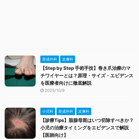
形成外科
皮膚科
【Step by Step 手術手技】巻き爪治療のマ
チワイヤーとは？原理・サイズ・エビデンス
を医療者向けに徹底解説
2025/10/9
小児科
形成外科
皮膚科
【診療Tips】脂腺母斑はいつ切除すべきか？
小児の治療タイミングをエビデンスで解説
【医師向け】