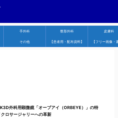
する
手外科
整形外科
皮膚科
その他
【患者用・配布資料】
【フリー画像・
4K3D外科用顕微鏡「オーブアイ（ORBEYE）」の特
イクロサージャリーへの革新