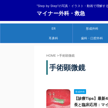
"Step by Step"の写真・イラスト・動画で理解
マイナー外科・救急
ER
形成外科
耳鼻科
歯科・口腔外科
HOME
>
手術顕微鏡
手術顕微鏡
形成外科
【診療Tips】最新
長と臨床応用：マ