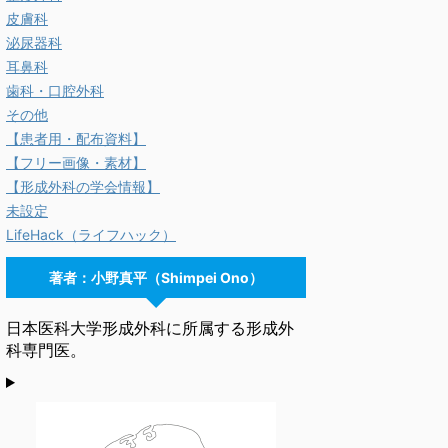
皮膚科
泌尿器科
耳鼻科
歯科・口腔外科
その他
【患者用・配布資料】
【フリー画像・素材】
【形成外科の学会情報】
未設定
LifeHack（ライフハック）
著者：小野真平（Shimpei Ono）
日本医科大学形成外科に所属する形成外
科専門医。