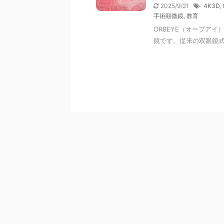
2025/9/21
4K3D
,
手術顕微鏡
,
教育
ORBEYE（オーブアイ
鏡です。従来の双眼鏡式