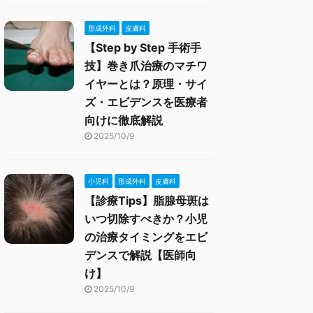
形成外科
皮膚科
【Step by Step 手術手
技】巻き爪治療のマチワ
イヤーとは？原理・サイ
ズ・エビデンスを医療者
向けに徹底解説
2025/10/9
小児科
形成外科
皮膚科
【診療Tips】脂腺母斑は
いつ切除すべきか？小児
の治療タイミングをエビ
デンスで解説【医師向
け】
2025/10/9