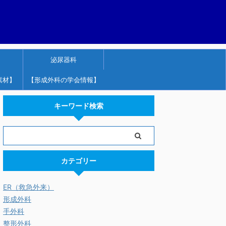
泌尿器科
素材】
【形成外科の学会情報】
キーワード検索
カテゴリー
ER（救急外来）
形成外科
手外科
整形外科