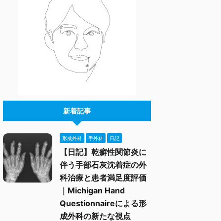
新着記事
形成外科
手外科
日記
【日記】乾癬性関節炎に
伴う手部石灰沈着症の外
科治療と患者満足度評価
｜Michigan Hand
Questionnaireによる形
成外科の新たな視点