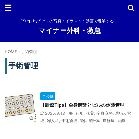
"Step by Step"の写真・イラスト・動画で理解する
マイナー外科・救急
HOME
>
手術管理
手術管理
その他
【診療Tips】全身麻酔とピルの休薬管理
2025/9/13
ピル
,
休薬
,
全身麻酔
,
周術期管
理
,
婦人科
,
手術管理
,
経口避妊薬
,
血栓症
,
麻酔