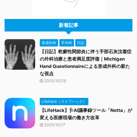
新着記事
形成外科
手外科
日記
【日記】乾癬性関節炎に伴う手部石灰沈着症
の外科治療と患者満足度評価｜Michigan
Hand Questionnaireによる形成外科の新た
な視点
2025/10/29
LifeHack（ライフハック）
【LifeHack】🩺AI議事録ツール「Notta」が
変える医療現場の働き方改革
2025/10/17