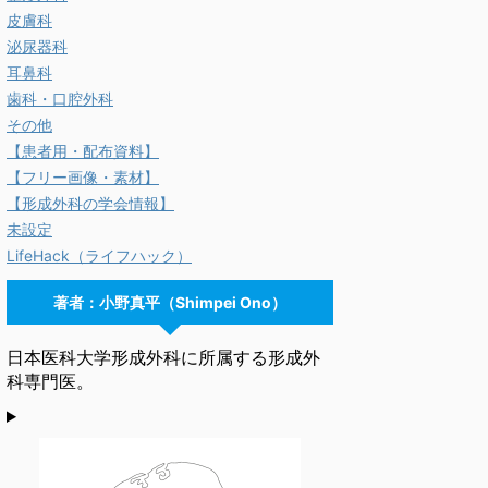
皮膚科
泌尿器科
耳鼻科
歯科・口腔外科
その他
【患者用・配布資料】
【フリー画像・素材】
【形成外科の学会情報】
未設定
LifeHack（ライフハック）
著者：小野真平（Shimpei Ono）
日本医科大学形成外科に所属する形成外
科専門医。