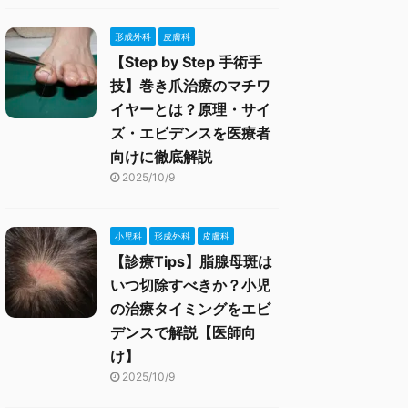
形成外科
皮膚科
【Step by Step 手術手
技】巻き爪治療のマチワ
イヤーとは？原理・サイ
ズ・エビデンスを医療者
向けに徹底解説
2025/10/9
小児科
形成外科
皮膚科
【診療Tips】脂腺母斑は
いつ切除すべきか？小児
の治療タイミングをエビ
デンスで解説【医師向
け】
2025/10/9