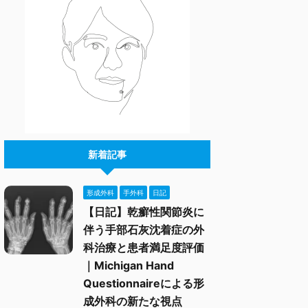
新着記事
形成外科
手外科
日記
【日記】乾癬性関節炎に
伴う手部石灰沈着症の外
科治療と患者満足度評価
｜Michigan Hand
Questionnaireによる形
成外科の新たな視点