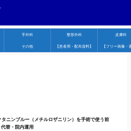
する
手外科
整形外科
皮膚科
その他
【患者用・配布資料】
【フリー画像・
オクタニンブルー（メチルロザニリン）を手術で使う前
・代替・院内運用