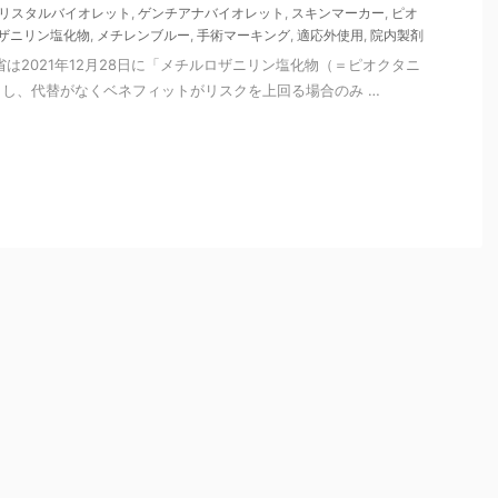
リスタルバイオレット
,
ゲンチアナバイオレット
,
スキンマーカー
,
ピオ
ザニリン塩化物
,
メチレンブルー
,
手術マーキング
,
適応外使用
,
院内製剤
省は2021年12月28日に「メチルロザニリン塩化物（＝ピオクタニ
し、代替がなくベネフィットがリスクを上回る場合のみ …