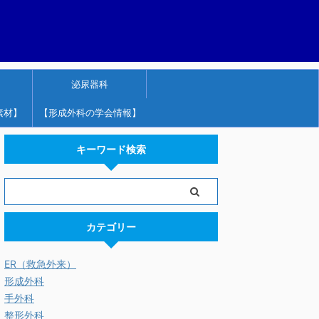
泌尿器科
素材】
【形成外科の学会情報】
キーワード検索
カテゴリー
ER（救急外来）
形成外科
手外科
整形外科