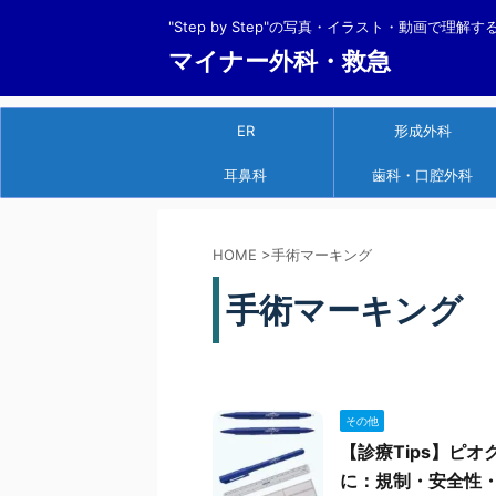
"Step by Step"の写真・イラスト・動画で理解
マイナー外科・救急
ER
形成外科
耳鼻科
歯科・口腔外科
HOME
>
手術マーキング
手術マーキング
その他
【診療Tips】ピ
に：規制・安全性