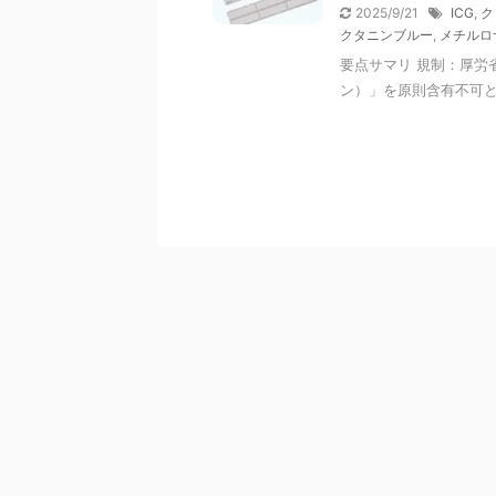
2025/9/21
ICG
,
ク
クタニンブルー
,
メチルロ
要点サマリ 規制：厚労
ン）」を原則含有不可と