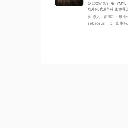
2025/10/9
YMYL
,
成外科
,
皮膚外科
,
脂腺母
🩺 導入：皮膚科・形成
sebaceus）は、出