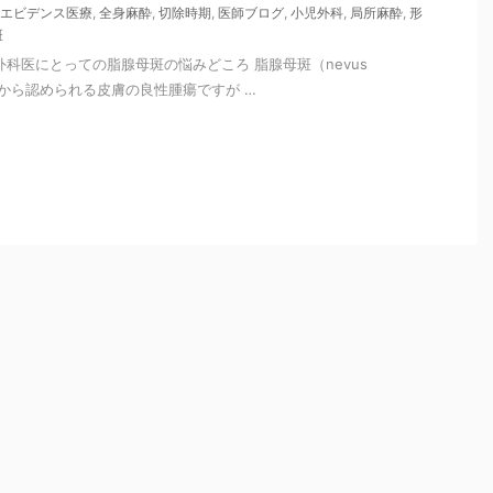
エビデンス医療
,
全身麻酔
,
切除時期
,
医師ブログ
,
小児外科
,
局所麻酔
,
形
斑
外科医にとっての脂腺母斑の悩みどころ 脂腺母斑（nevus
生時から認められる皮膚の良性腫瘍ですが …