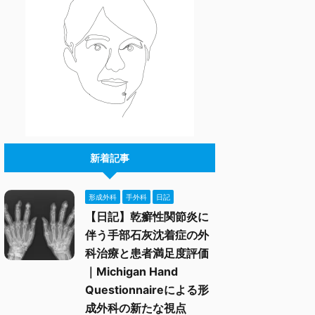
新着記事
形成外科
手外科
日記
【日記】乾癬性関節炎に
伴う手部石灰沈着症の外
科治療と患者満足度評価
｜Michigan Hand
Questionnaireによる形
成外科の新たな視点