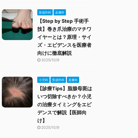
形成外科
皮膚科
【Step by Step 手術手
技】巻き爪治療のマチワ
イヤーとは？原理・サイ
ズ・エビデンスを医療者
向けに徹底解説
2025/10/9
小児科
形成外科
皮膚科
【診療Tips】脂腺母斑は
いつ切除すべきか？小児
の治療タイミングをエビ
デンスで解説【医師向
け】
2025/10/9