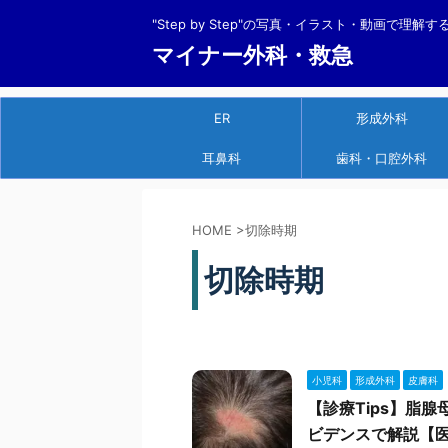
"Step by Step"の写真・イラスト・動画で理解
マイナー外科・救急
ER
形成外科
耳鼻科
歯科・口腔外科
HOME
>
切除時期
切除時期
小児科
形成外科
皮膚科
【診療Tips】脂
ビデンスで解説【