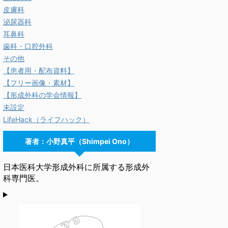
皮膚科
泌尿器科
耳鼻科
歯科・口腔外科
その他
【患者用・配布資料】
【フリー画像・素材】
【形成外科の学会情報】
未設定
LifeHack（ライフハック）
著者：小野真平（Shimpei Ono）
日本医科大学形成外科に所属する形成外
科専門医。