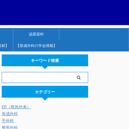
泌尿器科
素材】
【形成外科の学会情報】
キーワード検索
カテゴリー
ER（救急外来）
形成外科
手外科
整形外科