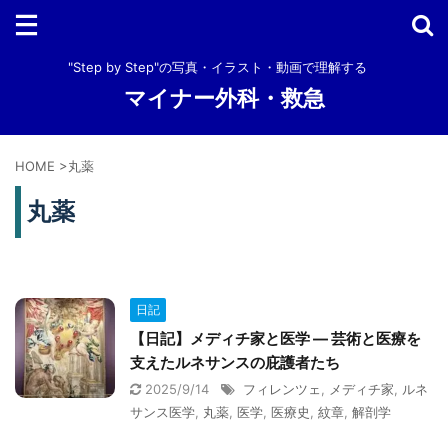
"Step by Step"の写真・イラスト・動画で理解する
マイナー外科・救急
HOME
>
丸薬
丸薬
日記
【日記】メディチ家と医学 ― 芸術と医療を
支えたルネサンスの庇護者たち
2025/9/14
フィレンツェ
,
メディチ家
,
ルネ
サンス医学
,
丸薬
,
医学
,
医療史
,
紋章
,
解剖学