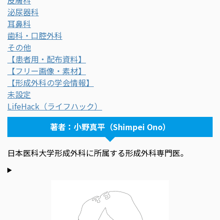
皮膚科
泌尿器科
耳鼻科
歯科・口腔外科
その他
【患者用・配布資料】
【フリー画像・素材】
【形成外科の学会情報】
未設定
LifeHack（ライフハック）
著者：小野真平（Shimpei Ono）
日本医科大学形成外科に所属する形成外科専門医。