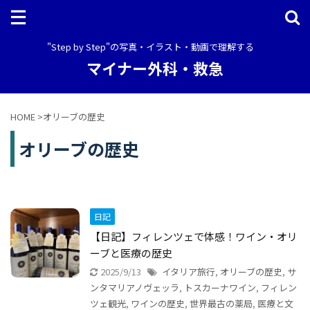
"Step by Step"の写真・イラスト・動画で理解する
マイナー外科・救急
HOME
>
オリーブの歴史
オリーブの歴史
日記
【日記】フィレンツェで体感！ワイン・オリ
ーブと医療の歴史
2025/9/13
イタリア旅行
,
オリーブの歴史
,
サ
ンタマリアノヴェッラ
,
トスカーナワイン
,
フィレン
ツェ観光
,
ワインの歴史
,
世界最古の薬局
,
医療と文