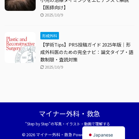
【医師向け】
2025/10/9
形成外科
【学術Tips】PRS投稿ガイド 2025年版｜形
成外科医のための完全ナビ：論文タイプ・語
数制限・査読対策
2025/10/9
マイナー外科・救急
"Step by Step"の写真・イラスト・動画で理解する
English
© 2026 マイナー外科・救急 Powered by
AFFINGER5
Japanese