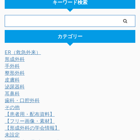
キーワード検索
カテゴリー
ER（救急外来）
形成外科
手外科
整形外科
皮膚科
泌尿器科
耳鼻科
歯科・口腔外科
その他
【患者用・配布資料】
【フリー画像・素材】
【形成外科の学会情報】
未設定