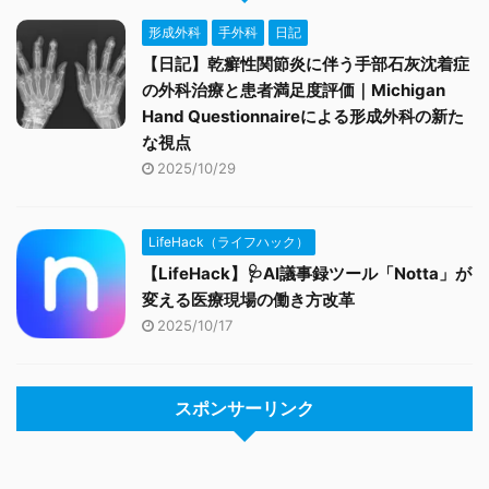
形成外科
手外科
日記
【日記】乾癬性関節炎に伴う手部石灰沈着症
の外科治療と患者満足度評価｜Michigan
Hand Questionnaireによる形成外科の新た
な視点
2025/10/29
LifeHack（ライフハック）
【LifeHack】🩺AI議事録ツール「Notta」が
変える医療現場の働き方改革
2025/10/17
スポンサーリンク