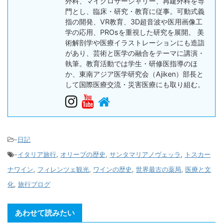
外科、マイクロサージャリー、再建外科を専
門とし、臨床・研究・教育に従事。可動式義
指の開発、VR教育、3D超音波や医用画像工
学の応用、PROsを重視した研究を展開。 美
術解剖学や医療イラストレーションにも造詣
があり、芸術と医学の融合をテーマに講演・
執筆。教育活動では学生・研修医指導のほ
か、東南アジア医学研究会（Ajiken）部長と
して国際医療交流・災害医療にも取り組む。
-
日記
-
イタリア旅行
,
オリーブの歴史
,
サンタマリアノヴェッラ
,
トスカー
ナワイン
,
フィレンツェ観光
,
ワインの歴史
,
世界最古の薬局
,
医療と文
化
,
旅行ブログ
あわせて読みたい