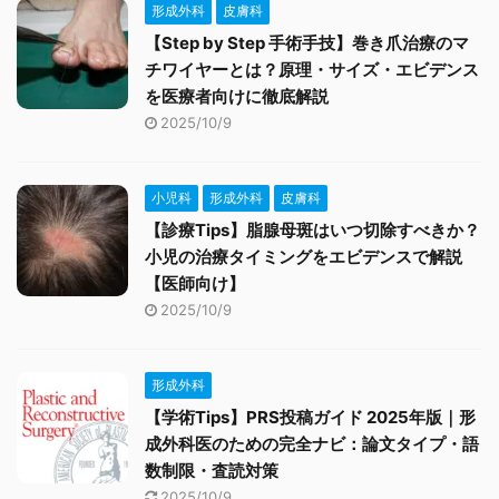
形成外科
皮膚科
【Step by Step 手術手技】巻き爪治療のマ
チワイヤーとは？原理・サイズ・エビデンス
を医療者向けに徹底解説
2025/10/9
小児科
形成外科
皮膚科
【診療Tips】脂腺母斑はいつ切除すべきか？
小児の治療タイミングをエビデンスで解説
【医師向け】
2025/10/9
形成外科
【学術Tips】PRS投稿ガイド 2025年版｜形
成外科医のための完全ナビ：論文タイプ・語
数制限・査読対策
2025/10/9