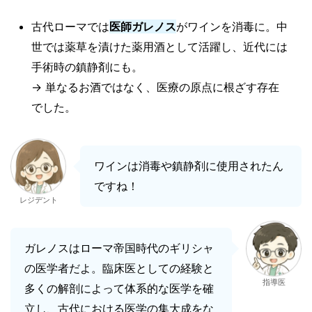
古代ローマでは
医師ガレノス
がワインを消毒に。中
世では薬草を漬けた薬用酒として活躍し、近代には
手術時の鎮静剤にも。
→ 単なるお酒ではなく、医療の原点に根ざす存在
でした。
ワインは消毒や鎮静剤に使用されたん
ですね！
レジデント
ガレノスはローマ帝国時代のギリシャ
の医学者だよ。臨床医としての経験と
指導医
多くの解剖によって体系的な医学を確
立し、古代における医学の集大成をな