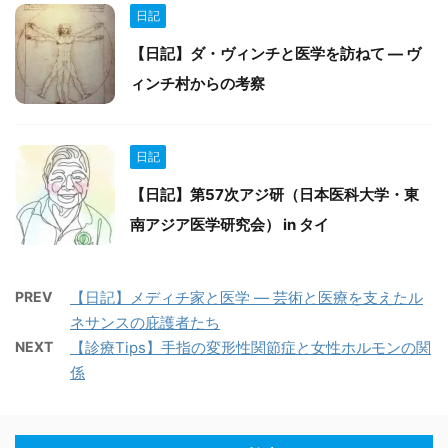
日記
【日記】ダ・ヴィンチと医学を訪ねて ― ヴ
ィンチ村からの考察
日記
【日記】第57次アジ研（日本医科大学・東
南アジア医学研究会） in タイ
PREV
【日記】メディチ家と医学 ― 芸術と医療を支えたル
ネサンスの庇護者たち
NEXT
【診療Tips】手指の変形性関節症と女性ホルモンの関
係