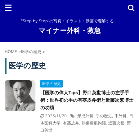
"Step by Step"の写真・イラスト・動画で理解する
マイナー外科・救急
HOME
>
医学の歴史
>
医学の歴史
医学の歴史
【医学の偉人Tips】野口英世博士の左手手
術：世界初の手の有茎皮弁術と近藤次繁博士
の功績
2025/11/20
形成外科
,
手の歴史
,
手外科
,
日
本医科大学
,
有茎皮弁
,
熱傷瘢痕拘縮
,
近藤次繁
,
野
口英世