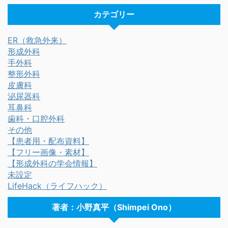
カテゴリー
ER（救急外来）
形成外科
手外科
整形外科
皮膚科
泌尿器科
耳鼻科
歯科・口腔外科
その他
【患者用・配布資料】
【フリー画像・素材】
【形成外科の学会情報】
未設定
LifeHack（ライフハック）
著者：小野真平（Shimpei Ono）