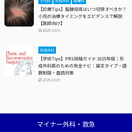
小児科
形成外科
皮膚科
【診療Tips】脂腺母斑はいつ切除すべきか？
小児の治療タイミングをエビデンスで解説
【医師向け】
2025/10/9
形成外科
【学術Tips】PRS投稿ガイド 2025年版｜形
成外科医のための完全ナビ：論文タイプ・語
数制限・査読対策
2025/10/9
マイナー外科・救急