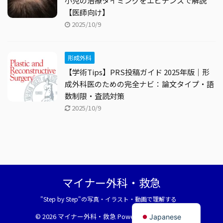
小児の治療タイミングをエビデンスで解説
【医師向け】
2025/10/9
形成外科
【学術Tips】PRS投稿ガイド 2025年版｜形
成外科医のための完全ナビ：論文タイプ・語
数制限・査読対策
2025/10/9
マイナー外科・救急
"Step by Step"の写真・イラスト・動画で理解する
English
© 2026 マイナー外科・救急 Powered by
AFFINGER5
Japanese