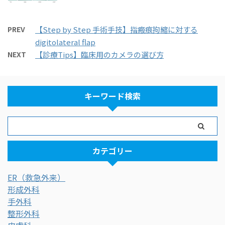
PREV
【Step by Step 手術手技】指瘢痕拘縮に対する
digitolateral flap
NEXT
【診療Tips】臨床用のカメラの選び方
キーワード検索
カテゴリー
ER（救急外来）
形成外科
手外科
整形外科