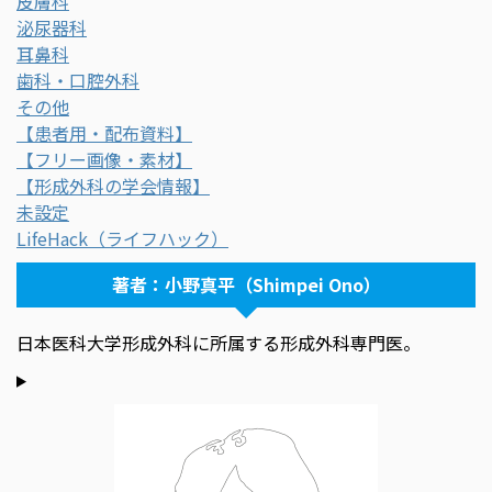
皮膚科
泌尿器科
耳鼻科
歯科・口腔外科
その他
【患者用・配布資料】
【フリー画像・素材】
【形成外科の学会情報】
未設定
LifeHack（ライフハック）
著者：小野真平（Shimpei Ono）
日本医科大学形成外科に所属する形成外科専門医。