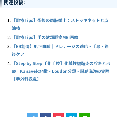
関連投稿:
【診療Tips】術後の患肢挙上：ストッキネットと点
滴棒
【診療Tips】手の軟部腫瘍MRI画像
【ER創傷】爪下血腫｜ドレナージの適応・手順・術
後ケア
【Step by Step 手術手技】化膿性腱鞘炎の診断と治
療｜Kanavelの4徴・Loudon分類・腱鞘洗浄の実際
【手外科救急】