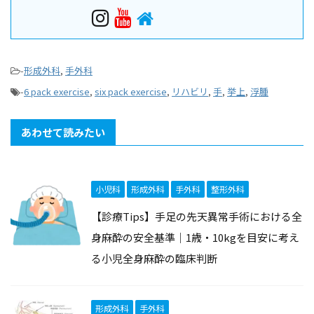
-
形成外科
,
手外科
-
6 pack exercise
,
six pack exercise
,
リハビリ
,
手
,
挙上
,
浮腫
あわせて読みたい
小児科
形成外科
手外科
整形外科
【診療Tips】手足の先天異常手術における全
身麻酔の安全基準｜1歳・10kgを目安に考え
る小児全身麻酔の臨床判断
形成外科
手外科