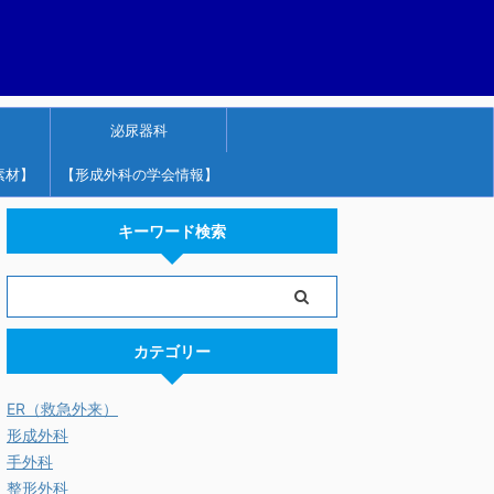
泌尿器科
素材】
【形成外科の学会情報】
キーワード検索
カテゴリー
ER（救急外来）
形成外科
手外科
整形外科