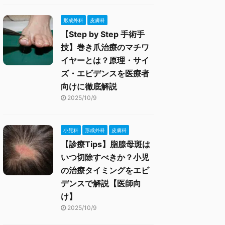
形成外科
皮膚科
【Step by Step 手術手
技】巻き爪治療のマチワ
イヤーとは？原理・サイ
ズ・エビデンスを医療者
向けに徹底解説
2025/10/9
小児科
形成外科
皮膚科
【診療Tips】脂腺母斑は
いつ切除すべきか？小児
の治療タイミングをエビ
デンスで解説【医師向
け】
2025/10/9