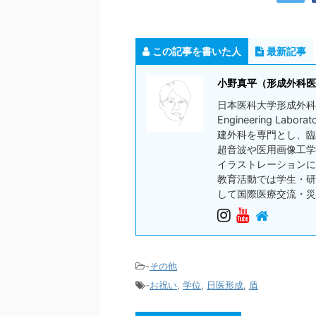
この記事を書いた人
最新記事
小野真平（形成外科医）/ S
日本医科大学形成外科学教室
Engineering L
建外科を専門とし、臨
超音波や医用画像工学
イラストレーションに
教育活動では学生・研
して国際医療交流・災
-
その他
-
お祝い
,
学位
,
日医形成
,
盾