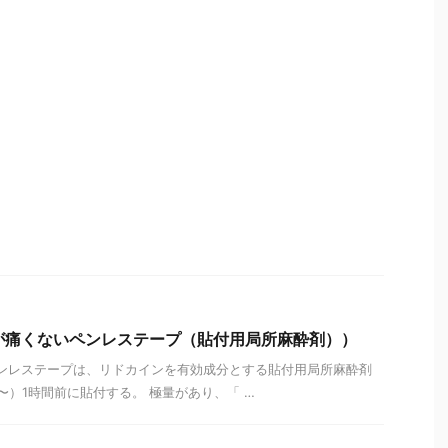
射が痛くないペンレステープ（貼付用局所麻酔剤））
mary ペンレステープは、リドカインを有効成分とする貼付用局所麻酔剤
〜）1時間前に貼付する。 極量があり、「 …