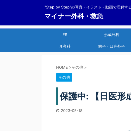
"Step by Step"の写真・イラスト・動画で理解
マイナー外科・救急
ER
形成外科
耳鼻科
歯科・口腔外科
HOME
>
その他
>
その他
保護中: 【日医
2023-05-18