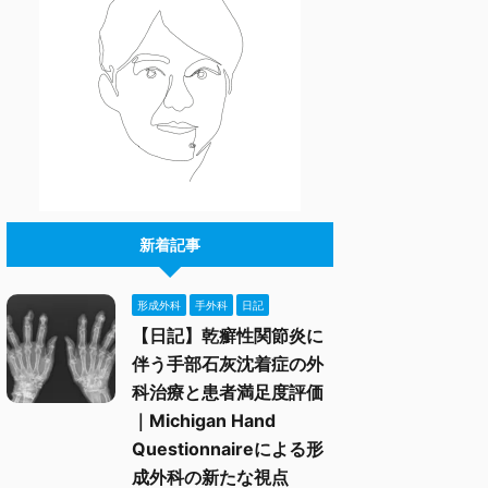
新着記事
形成外科
手外科
日記
【日記】乾癬性関節炎に
伴う手部石灰沈着症の外
科治療と患者満足度評価
｜Michigan Hand
Questionnaireによる形
成外科の新たな視点