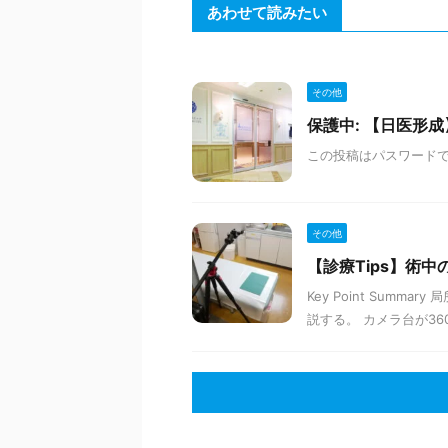
あわせて読みたい
その他
保護中: 【日医形成
この投稿はパスワード
その他
【診療Tips】術
Key Point Sum
説する。 カメラ台が3