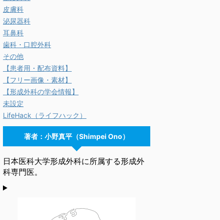
皮膚科
泌尿器科
耳鼻科
歯科・口腔外科
その他
【患者用・配布資料】
【フリー画像・素材】
【形成外科の学会情報】
未設定
LifeHack（ライフハック）
著者：小野真平（Shimpei Ono）
日本医科大学形成外科に所属する形成外
科専門医。