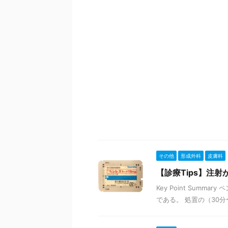
その他
形成外科
皮膚科
【診療Tips】注
Key Point Sum
である。 処置の（30分