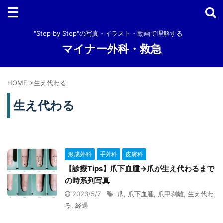
"Step by Step"の写真・イラスト・動画で理解する
マイナー外科・救急
HOME
>
生え代わる
生え代わる
形成外科
手外科
皮膚科
【診療Tips】爪下血腫→爪が生え代わるまで
の時系列写真
2023/5/7
爪
,
爪下血腫
,
爪甲剥離
,
生え代わ
る
,
経過