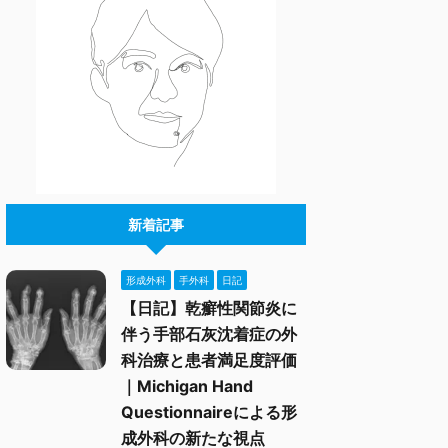
新着記事
形成外科
手外科
日記
【日記】乾癬性関節炎に
伴う手部石灰沈着症の外
科治療と患者満足度評価
｜Michigan Hand
Questionnaireによる形
成外科の新たな視点