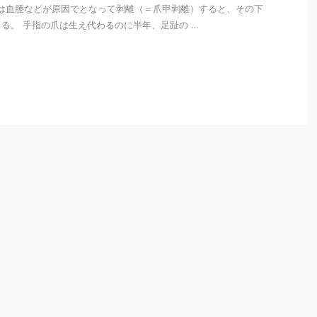
mary 爪は血腫などが原因でとなって剥離（＝爪甲剥離）すると、その下
る。 手指の爪は生え代わるのに半年、足趾の …