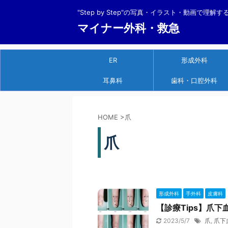
"Step by Step"の写真・イラスト・動画で理解
マイナー外科・救急
ER
形成外科
耳鼻科
歯科・口腔外科
HOME
>
爪
爪
形成外科
手外科
皮膚科
【診療Tips】爪
2023/5/7
爪
,
爪下