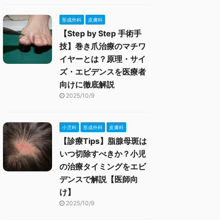
形成外科
皮膚科
【Step by Step 手術手
技】巻き爪治療のマチワ
イヤーとは？原理・サイ
ズ・エビデンスを医療者
向けに徹底解説
2025/10/9
小児科
形成外科
皮膚科
【診療Tips】脂腺母斑は
いつ切除すべきか？小児
の治療タイミングをエビ
デンスで解説【医師向
け】
2025/10/9