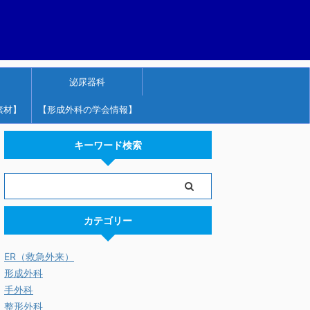
泌尿器科
素材】
【形成外科の学会情報】
キーワード検索
カテゴリー
ER（救急外来）
形成外科
手外科
整形外科