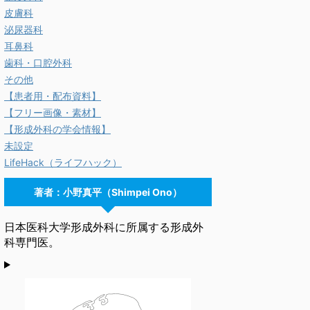
皮膚科
泌尿器科
耳鼻科
歯科・口腔外科
その他
【患者用・配布資料】
【フリー画像・素材】
【形成外科の学会情報】
未設定
LifeHack（ライフハック）
著者：小野真平（Shimpei Ono）
日本医科大学形成外科に所属する形成外
科専門医。