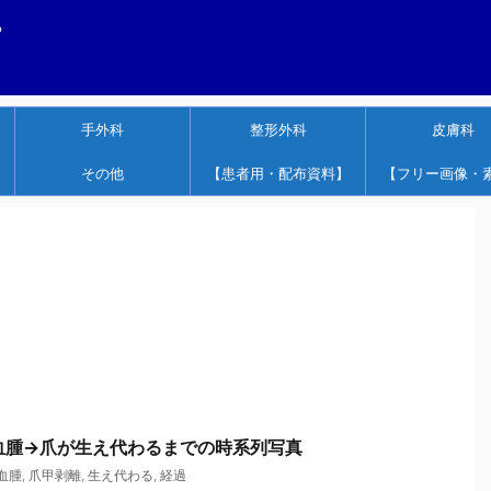
する
手外科
整形外科
皮膚科
その他
【患者用・配布資料】
【フリー画像・
下血腫→爪が生え代わるまでの時系列写真
血腫
,
爪甲剥離
,
生え代わる
,
経過