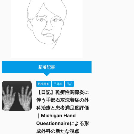
新着記事
形成外科
手外科
日記
【日記】乾癬性関節炎に
伴う手部石灰沈着症の外
科治療と患者満足度評価
｜Michigan Hand
Questionnaireによる形
成外科の新たな視点