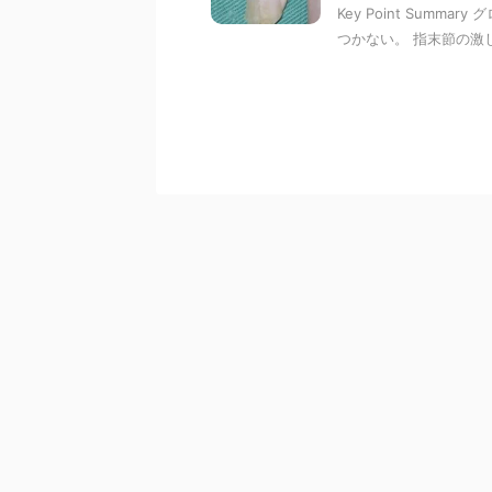
Key Point Sum
つかない。 指末節の激