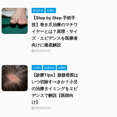
形成外科
皮膚科
【Step by Step 手術手
技】巻き爪治療のマチワ
イヤーとは？原理・サイ
ズ・エビデンスを医療者
向けに徹底解説
2025/10/9
小児科
形成外科
皮膚科
【診療Tips】脂腺母斑は
いつ切除すべきか？小児
の治療タイミングをエビ
デンスで解説【医師向
け】
2025/10/9