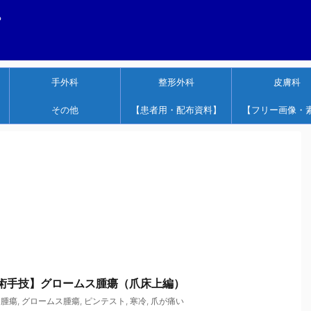
する
手外科
整形外科
皮膚科
その他
【患者用・配布資料】
【フリー画像・
ep 手術手技】グロームス腫瘍（爪床上編）
ス腫瘍
,
グロームス腫瘍
,
ピンテスト
,
寒冷
,
爪が痛い