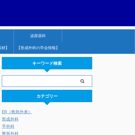
泌尿器科
素材】
【形成外科の学会情報】
キーワード検索
カテゴリー
ER（救急外来）
形成外科
手外科
整形外科