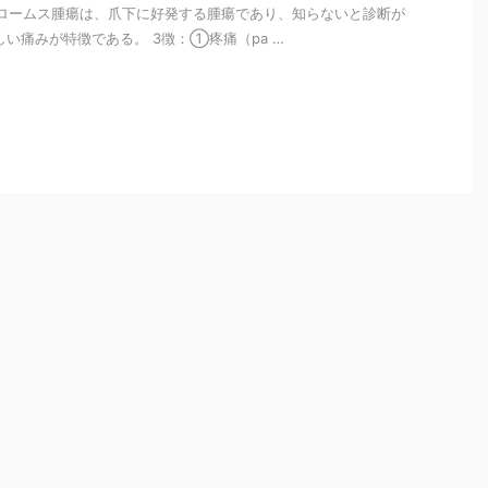
mary グロームス腫瘍は、爪下に好発する腫瘍であり、知らないと診断が
しい痛みが特徴である。 3徴：①疼痛（pa …