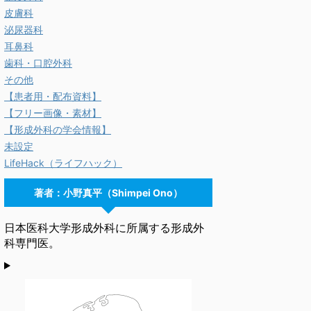
皮膚科
泌尿器科
耳鼻科
歯科・口腔外科
その他
【患者用・配布資料】
【フリー画像・素材】
【形成外科の学会情報】
未設定
LifeHack（ライフハック）
著者：小野真平（Shimpei Ono）
日本医科大学形成外科に所属する形成外
科専門医。