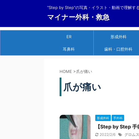
"Step by Step"の写真・イラスト・動画で理解
マイナー外科・救急
ER
形成外科
耳鼻科
歯科・口腔外科
HOME
>
爪が痛い
爪が痛い
形成外科
手外科
【Step by St
2022/2/6
グロム