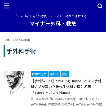
"Step by Step"の写真・イラスト・動画で理解する
マイナー外科・救急
HOME
>
手外科手術
手外科手術
医学の歴史
手外科
教育
【手外科Tips】Sterling Bunnellとは？手外
科の父が築いた現代手外科の礎と名著
『Surgery of the Hand』
2025/9/21
ASSH
,
Sterling Bunnell
,
アメリカ
手外科学会
,
医療教育
,
形成外科
,
手外科
,
手外科の歴