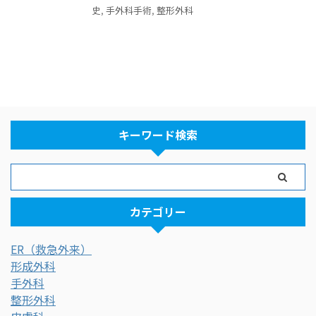
史
,
手外科手術
,
整形外科
キーワード検索
カテゴリー
ER（救急外来）
形成外科
手外科
整形外科