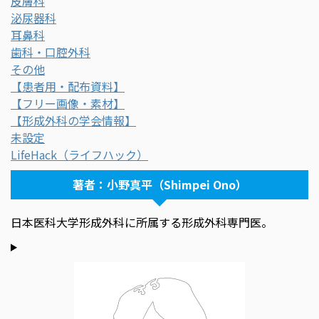
皮膚科
泌尿器科
耳鼻科
歯科・口腔外科
その他
【患者用・配布資料】
【フリー画像・素材】
【形成外科の学会情報】
未設定
LifeHack（ライフハック）
著者：小野真平（Shimpei Ono）
日本医科大学形成外科に所属する形成外科専門医。