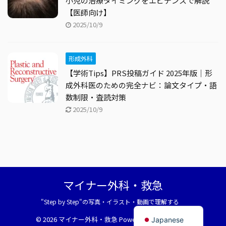
小児の治療タイミングをエビデンスで解説
【医師向け】
2025/10/9
形成外科
【学術Tips】PRS投稿ガイド 2025年版｜形
成外科医のための完全ナビ：論文タイプ・語
数制限・査読対策
2025/10/9
マイナー外科・救急
"Step by Step"の写真・イラスト・動画で理解する
English
© 2026 マイナー外科・救急 Powered by
AFFINGER5
Japanese