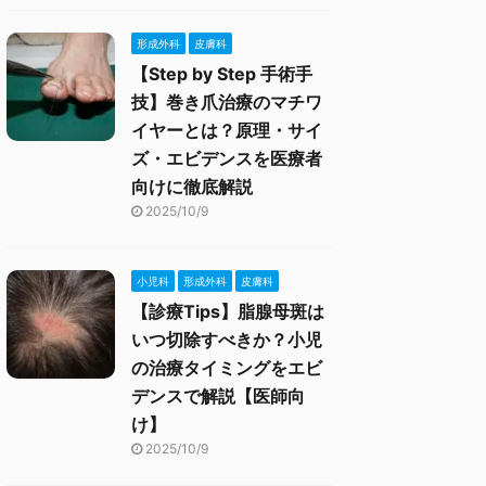
形成外科
皮膚科
【Step by Step 手術手
技】巻き爪治療のマチワ
イヤーとは？原理・サイ
ズ・エビデンスを医療者
向けに徹底解説
2025/10/9
小児科
形成外科
皮膚科
【診療Tips】脂腺母斑は
いつ切除すべきか？小児
の治療タイミングをエビ
デンスで解説【医師向
け】
2025/10/9