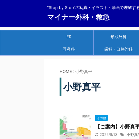
"Step by Step"の写真・イラスト・動画で理解
マイナー外科・救急
ER
形成外科
耳鼻科
歯科・口腔外科
HOME
>
小野真平
小野真平
その他
【ご案内】小野真
2025/9/13
小野真