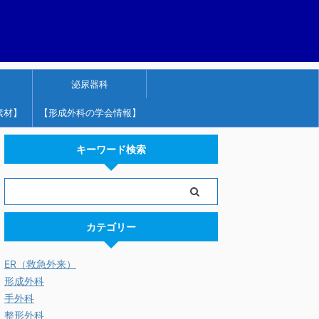
泌尿器科
素材】
【形成外科の学会情報】
キーワード検索
カテゴリー
ER（救急外来）
形成外科
手外科
整形外科