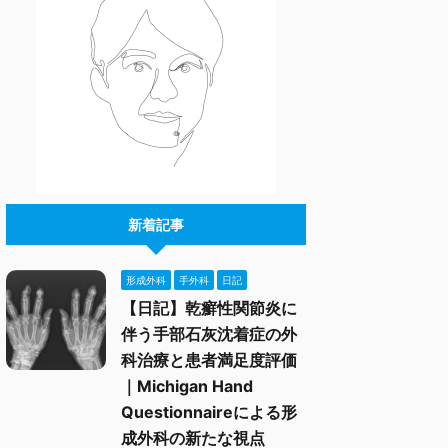
新着記事
形成外科
手外科
日記
【日記】乾癬性関節炎に
伴う手部石灰沈着症の外
科治療と患者満足度評価
｜Michigan Hand
Questionnaireによる形
成外科の新たな視点