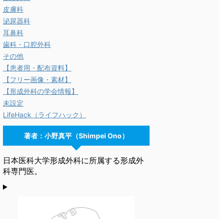
皮膚科
泌尿器科
耳鼻科
歯科・口腔外科
その他
【患者用・配布資料】
【フリー画像・素材】
【形成外科の学会情報】
未設定
LifeHack（ライフハック）
著者：小野真平（Shimpei Ono）
日本医科大学形成外科に所属する形成外
科専門医。