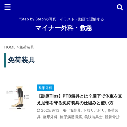
"Step by Step"の写真・イラスト・動画で理解する
マイナー外科・救急
HOME
>
免荷装具
免荷装具
整形外科
【診療Tips】PTB装具とは？膝下で体重を支
え足部を守る免荷装具の仕組みと使い方
2025/9/13
TB装具
,
下肢リハビリ
,
免荷装
具
,
整形外科
,
糖尿病足潰瘍
,
義肢装具士
,
踵骨骨折