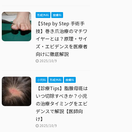
形成外科
皮膚科
【Step by Step 手術手
技】巻き爪治療のマチワ
イヤーとは？原理・サイ
ズ・エビデンスを医療者
向けに徹底解説
2025/10/9
小児科
形成外科
皮膚科
【診療Tips】脂腺母斑は
いつ切除すべきか？小児
の治療タイミングをエビ
デンスで解説【医師向
け】
2025/10/9