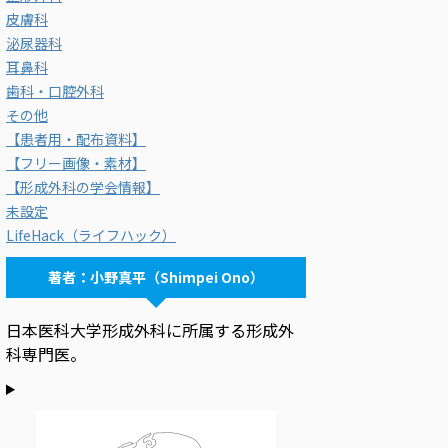
皮膚科
泌尿器科
耳鼻科
歯科・口腔外科
その他
【患者用・配布資料】
【フリー画像・素材】
【形成外科の学会情報】
未設定
LifeHack（ライフハック）
著者：小野真平（Shimpei Ono）
日本医科大学形成外科に所属する形成外
科専門医。