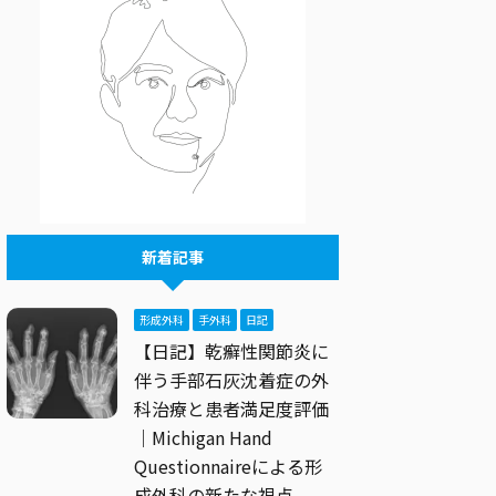
新着記事
形成外科
手外科
日記
【日記】乾癬性関節炎に
伴う手部石灰沈着症の外
科治療と患者満足度評価
｜Michigan Hand
Questionnaireによる形
成外科の新たな視点