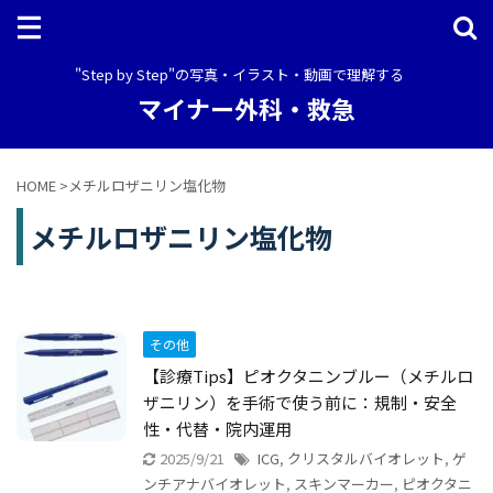
"Step by Step"の写真・イラスト・動画で理解する
マイナー外科・救急
HOME
>
メチルロザニリン塩化物
メチルロザニリン塩化物
その他
【診療Tips】ピオクタニンブルー（メチルロ
ザニリン）を手術で使う前に：規制・安全
性・代替・院内運用
2025/9/21
ICG
,
クリスタルバイオレット
,
ゲ
ンチアナバイオレット
,
スキンマーカー
,
ピオクタニ