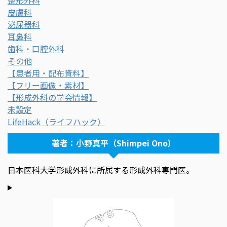
整形外科
皮膚科
泌尿器科
耳鼻科
歯科・口腔外科
その他
【患者用・配布資料】
【フリー画像・素材】
【形成外科の学会情報】
未設定
LifeHack（ライフハック）
著者：小野真平（Shimpei Ono）
日本医科大学形成外科に所属する形成外科専門医。