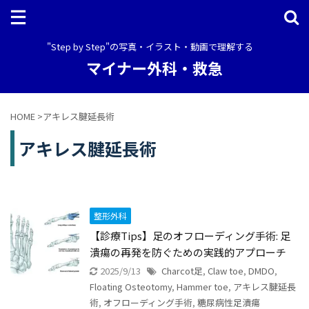
"Step by Step"の写真・イラスト・動画で理解する
マイナー外科・救急
HOME
>
アキレス腱延長術
アキレス腱延長術
整形外科
【診療Tips】足のオフローディング手術: 足
潰瘍の再発を防ぐための実践的アプローチ
2025/9/13
Charcot足
,
Claw toe
,
DMDO
,
Floating Osteotomy
,
Hammer toe
,
アキレス腱延長
術
,
オフローディング手術
,
糖尿病性足潰瘍