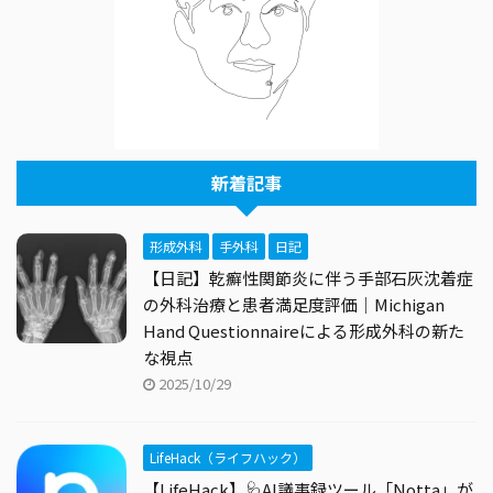
新着記事
形成外科
手外科
日記
【日記】乾癬性関節炎に伴う手部石灰沈着症
の外科治療と患者満足度評価｜Michigan
Hand Questionnaireによる形成外科の新た
な視点
2025/10/29
LifeHack（ライフハック）
【LifeHack】🩺AI議事録ツール「Notta」が