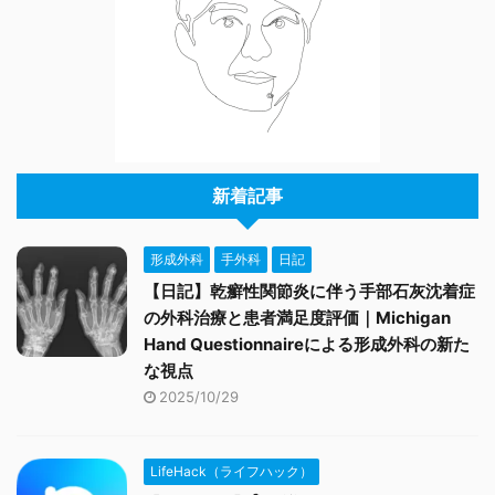
新着記事
形成外科
手外科
日記
【日記】乾癬性関節炎に伴う手部石灰沈着症
の外科治療と患者満足度評価｜Michigan
Hand Questionnaireによる形成外科の新た
な視点
2025/10/29
LifeHack（ライフハック）