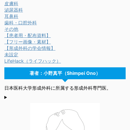
皮膚科
泌尿器科
耳鼻科
歯科・口腔外科
その他
【患者用・配布資料】
【フリー画像・素材】
【形成外科の学会情報】
未設定
LifeHack（ライフハック）
著者：小野真平（Shimpei Ono）
日本医科大学形成外科に所属する形成外科専門医。