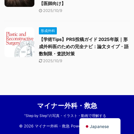
【医師向け】
2025/10/9
形成外科
【学術Tips】PRS投稿ガイド 2025年版｜形
成外科医のための完全ナビ：論文タイプ・語
数制限・査読対策
2025/10/9
マイナー外科・救急
"Step by Step"の写真・イラスト・動画で理解する
English
Japanese
© 2026 マイナー外科・救急 Powered by
AFFINGER5