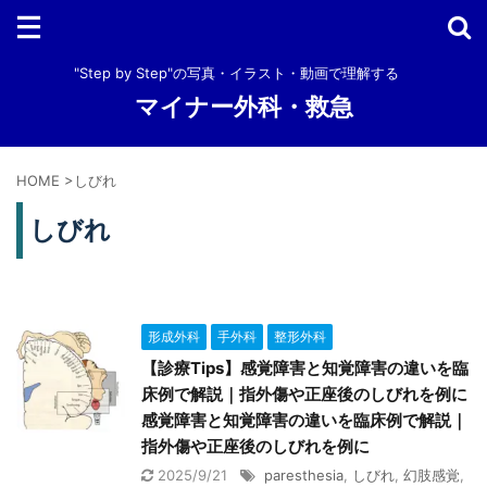
"Step by Step"の写真・イラスト・動画で理解する
マイナー外科・救急
HOME
>
しびれ
しびれ
形成外科
手外科
整形外科
【診療Tips】感覚障害と知覚障害の違いを臨
床例で解説｜指外傷や正座後のしびれを例に
感覚障害と知覚障害の違いを臨床例で解説｜
指外傷や正座後のしびれを例に
2025/9/21
paresthesia
,
しびれ
,
幻肢感覚
,