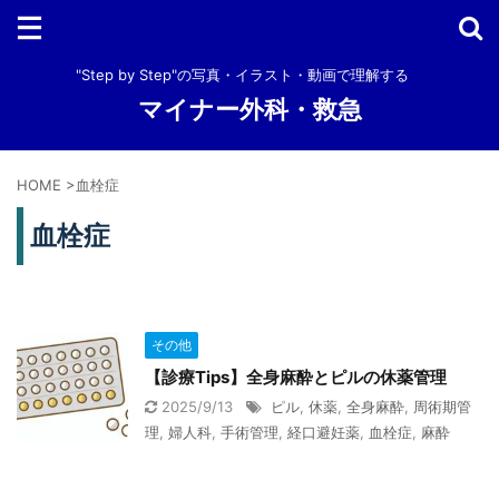
"Step by Step"の写真・イラスト・動画で理解する
マイナー外科・救急
HOME
>
血栓症
血栓症
その他
【診療Tips】全身麻酔とピルの休薬管理
2025/9/13
ピル
,
休薬
,
全身麻酔
,
周術期管
理
,
婦人科
,
手術管理
,
経口避妊薬
,
血栓症
,
麻酔