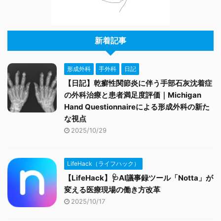
新着記事
形成外科
手外科
日記
【日記】乾癬性関節炎に伴う手部石灰沈着症
の外科治療と患者満足度評価｜Michigan
Hand Questionnaireによる形成外科の新た
な視点
2025/10/29
LifeHack（ライフハック）
【LifeHack】🩺AI議事録ツール「Notta」が
変える医療現場の働き方改革
2025/10/17