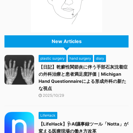
New Articles
plastic surgery
hand surgery
diary
【日記】乾癬性関節炎に伴う手部石灰沈着症
の外科治療と患者満足度評価｜Michigan
Hand Questionnaireによる形成外科の新た
な視点
2025/10/29
LifeHack
【LifeHack】🩺AI議事録ツール「Notta」が
変える医療現場の働き方改革