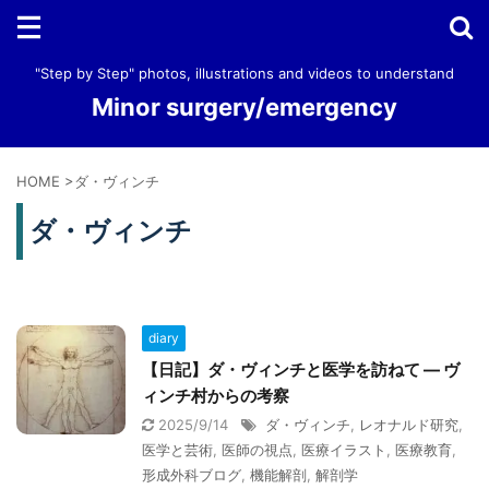
"Step by Step" photos, illustrations and videos to understand
Minor surgery/emergency
HOME
>
ダ・ヴィンチ
ダ・ヴィンチ
diary
【日記】ダ・ヴィンチと医学を訪ねて ― ヴ
ィンチ村からの考察
2025/9/14
ダ・ヴィンチ
,
レオナルド研究
,
医学と芸術
,
医師の視点
,
医療イラスト
,
医療教育
,
形成外科ブログ
,
機能解剖
,
解剖学